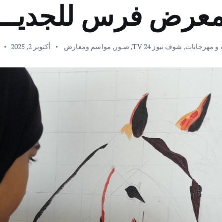
عرض فرس للجديــدة 
و مهرجانات
,
شوف نيوز 24 TV
,
صـور
,
مواسم ومعارض
أكتوبر 2, 2025