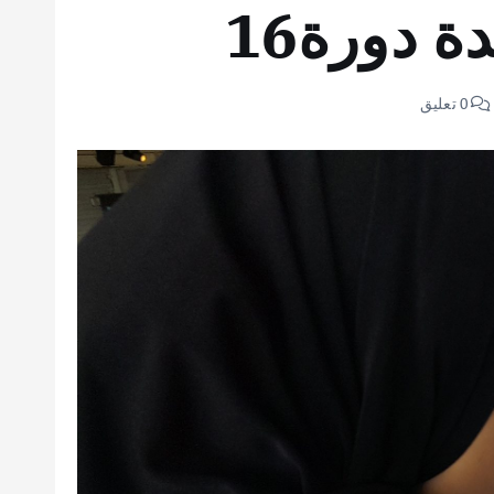
دورة16
0 تعليق