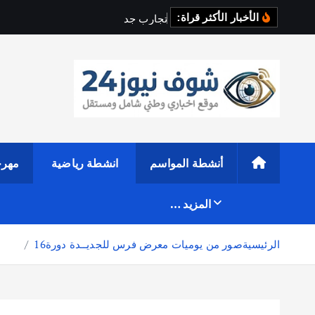
الأخبار الأكثر قراة:
ت
ج
ا
ر
ب
ج
د
ي
د
ة
و
م
و
س
موقع اخباري وطني شامل ومستقل
أنشطة المواسم
انشطة رياضية
مهرج
المزيد …
الرئيسية
صور من يوميات معرض فرس للجديــدة دورة16